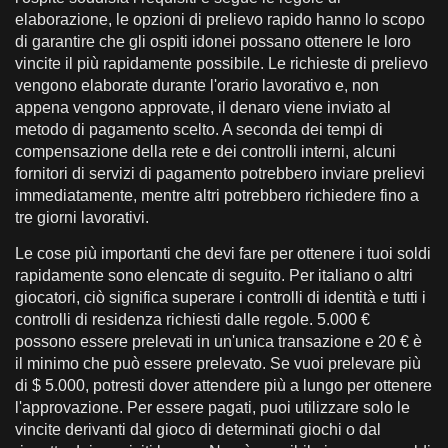
elaborazione, le opzioni di prelievo rapido hanno lo scopo
di garantire che gli ospiti idonei possano ottenere le loro
vincite il più rapidamente possibile. Le richieste di prelievo
vengono elaborate durante l'orario lavorativo e, non
appena vengono approvate, il denaro viene inviato al
metodo di pagamento scelto. A seconda dei tempi di
compensazione della rete e dei controlli interni, alcuni
fornitori di servizi di pagamento potrebbero inviare prelievi
immediatamente, mentre altri potrebbero richiedere fino a
tre giorni lavorativi.
Le cose più importanti che devi fare per ottenere i tuoi soldi
rapidamente sono elencate di seguito. Per italiano o altri
giocatori, ciò significa superare i controlli di identità e tutti i
controlli di residenza richiesti dalle regole. 5.000 €
possono essere prelevati in un'unica transazione e 20 € è
il minimo che può essere prelevato. Se vuoi prelevare più
di $ 5.000, potresti dover attendere più a lungo per ottenere
l'approvazione. Per essere pagati, puoi utilizzare solo le
vincite derivanti dal gioco di determinati giochi o dal