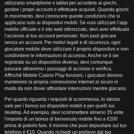
utilizzano smartphone o tablet per accedere ai giochi,
gestire i propri account o effettuare acquisti. Quando giochi
in movimento, devi conoscere queste condizioni che si
applicano solo ai dispositivi mobili. Se vuoi utilizzare l'app
mobile ufficiale o il sito web ottimizzato, devi aver effettuato
l'accesso al tuo account personale. Non puoi giocare
senza un account. Per motivi legali e di sicurezza, ogni
giocatore mobile deve utilizzare il proprio dispositivo e non
condividere le informazioni di accesso. Anche se ti sei
registrato su un dispositivo diverso, devi comunque
passare attraverso i passaggi di accesso e verifica.
Affinché Mobile Casino Play funzioni, i giocatori devono
mantenere la propria connessione Internet al sicuro in
modo da non dover affrontare interruzioni mentre giocano.
Per quanto riguarda i requisiti di scommessa, lo stesso
vale per i bonus sui dispositivi mobili e per quelli sui
desktop. Ad esempio, devi scommettere almeno 35 volte
l'importo di un bonus di benvenuto mobile fino a €200
prima di poterlo fare. Il minimo che puoi depositare sul tuo
telefono è €10. Quando richiedi un prelievo dal tuo