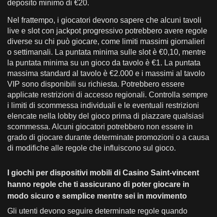
deposito minimo di €20.
Nel frattempo, i giocatori devono sapere che alcuni tavoli
live e slot con jackpot progressivo potrebbero avere regole
diverse su chi può giocare, come limiti massimi giornalieri
o settimanali. La puntata minima sulle slot è €0,10, mentre
la puntata minima su un gioco da tavolo è €1. La puntata
massima standard al tavolo è €2.000 e i massimi al tavolo
VIP sono disponibili su richiesta. Potrebbero essere
applicate restrizioni di accesso regionali. Controlla sempre
i limiti di scommessa individuali e le eventuali restrizioni
elencate nella lobby del gioco prima di piazzare qualsiasi
scommessa. Alcuni giocatori potrebbero non essere in
grado di giocare durante determinate promozioni o a causa
di modifiche alle regole che influiscono sul gioco.
I giochi per dispositivi mobili di Casino Saint-vincent
hanno regole che ti assicurano di poter giocare in
modo sicuro e semplice mentre sei in movimento
Gli utenti devono seguire determinate regole quando