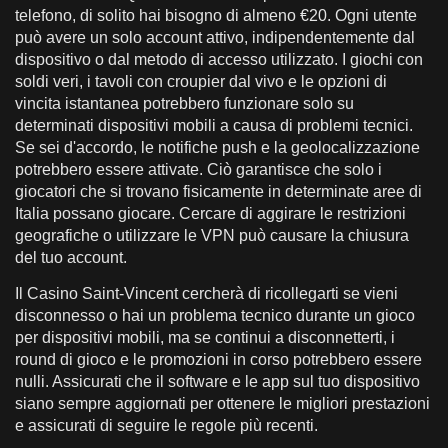
telefono, di solito hai bisogno di almeno €20. Ogni utente
può avere un solo account attivo, indipendentemente dal
dispositivo o dal metodo di accesso utilizzato. I giochi con
soldi veri, i tavoli con croupier dal vivo e le opzioni di
vincita istantanea potrebbero funzionare solo su
determinati dispositivi mobili a causa di problemi tecnici.
Se sei d'accordo, le notifiche push e la geolocalizzazione
potrebbero essere attivate. Ciò garantisce che solo i
giocatori che si trovano fisicamente in determinate aree di
Italia possano giocare. Cercare di aggirare le restrizioni
geografiche o utilizzare le VPN può causare la chiusura
del tuo account.
Il Casino Saint-Vincent cercherà di ricollegarti se vieni
disconnesso o hai un problema tecnico durante un gioco
per dispositivi mobili, ma se continui a disconnetterti, i
round di gioco e le promozioni in corso potrebbero essere
nulli. Assicurati che il software e le app sul tuo dispositivo
siano sempre aggiornati per ottenere le migliori prestazioni
e assicurati di seguire le regole più recenti.